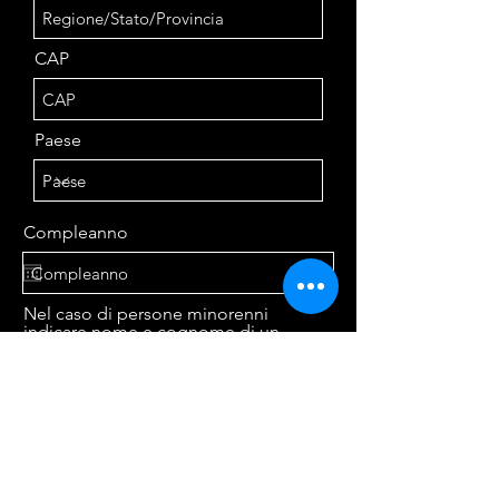
CAP
Paese
Compleanno
Nel caso di persone minorenni
indicare nome e cognome di un
genitore per consenso
* (obbligatorio) Accetto termini e
condizioni
Visualizza termini d'uso
Vai al checkout