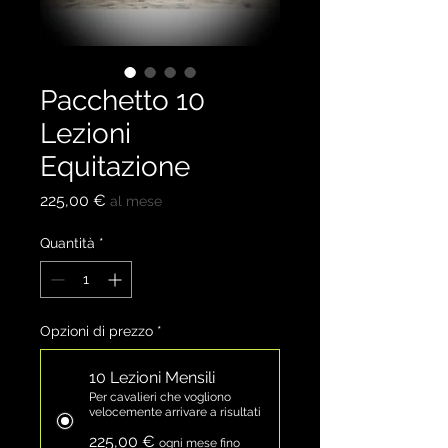
Pacchetto 10
Lezioni
Equitazione
Prezzo
225,00 €
al mese
Quantità
*
Opzioni di prezzo
*
10 Lezioni Mensili
Per cavalieri che vogliono
velocemente arrivare a risultati
225,00 €
ogni mese fino