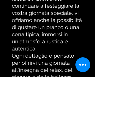
continuare a festeggiare la
vostra giornata speciale, vi
offriamo anche la possibilità
di gustare un pranzo o una
cena tipica, immersi in
un'atmosfera rustica e
autentica.
Ogni dettaglio è pensato
per offrirvi una giornata
all'insegna del relax, del
piacere e della bellezza,
dove ogni momento sarà
creato su misura per voi.
Unisciti a
DB Horse
Performance
e trasformate
una semplice passeggiata
in cavallo in un'esperienza
romantica e indimenticabile,